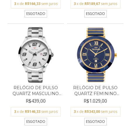
3
x de
R$166,33
sem juros
3
x de
R$189,67
sem juros
ESGOTADO
ESGOTADO
RELÓGIO DE PULSO
RELÓGIO DE PULSO
QUARTZ MASCULINO
QUARTZ FEMININO
TECHNO...
TECHNOS...
R$439,00
R$1.029,00
3
x de
R$146,33
sem juros
3
x de
R$343,00
sem juros
ESGOTADO
ESGOTADO