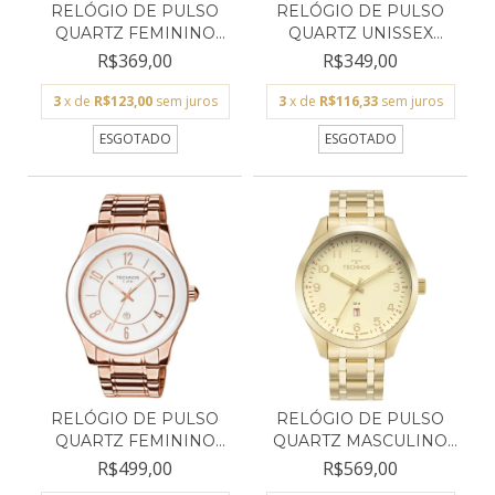
RELÓGIO DE PULSO
RELÓGIO DE PULSO
QUARTZ FEMININO
QUARTZ UNISSEX
EURO EU...
MORMAII...
R$369,00
R$349,00
3
x de
R$123,00
sem juros
3
x de
R$116,33
sem juros
ESGOTADO
ESGOTADO
RELÓGIO DE PULSO
RELÓGIO DE PULSO
QUARTZ FEMININO
QUARTZ MASCULINO
TECHNOS...
TECHNO...
R$499,00
R$569,00