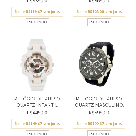
R$359,00
R$369,00
3
x de
R$119,67
sem juros
3
x de
R$123,00
sem juros
ESGOTADO
ESGOTADO
RELÓGIO DE PULSO
RELÓGIO DE PULSO
QUARTZ INFANTIL
QUARTZ MASCULINO
MORMAII...
CONDOR...
R$449,00
R$599,00
3
x de
R$149,67
sem juros
3
x de
R$199,67
sem juros
ESGOTADO
ESGOTADO