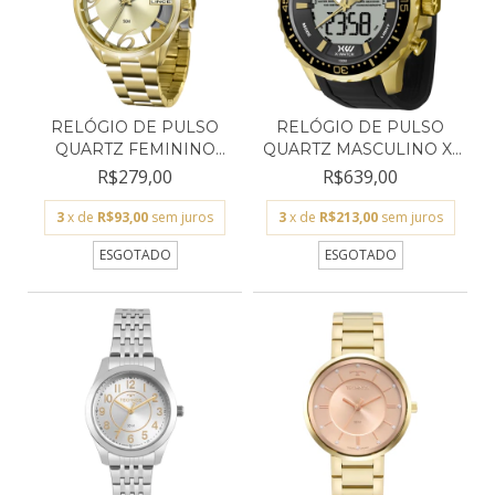
RELÓGIO DE PULSO
RELÓGIO DE PULSO
QUARTZ FEMININO
QUARTZ MASCULINO X-
LINCE L...
WATC...
R$279,00
R$639,00
3
x de
R$93,00
sem juros
3
x de
R$213,00
sem juros
ESGOTADO
ESGOTADO