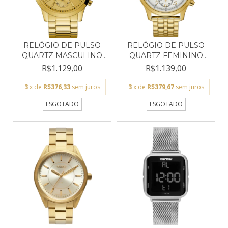
RELÓGIO DE PULSO
RELÓGIO DE PULSO
QUARTZ MASCULINO
QUARTZ FEMININO
GUESS...
GUESS 9...
R$1.129,00
R$1.139,00
3
x de
R$376,33
sem juros
3
x de
R$379,67
sem juros
ESGOTADO
ESGOTADO