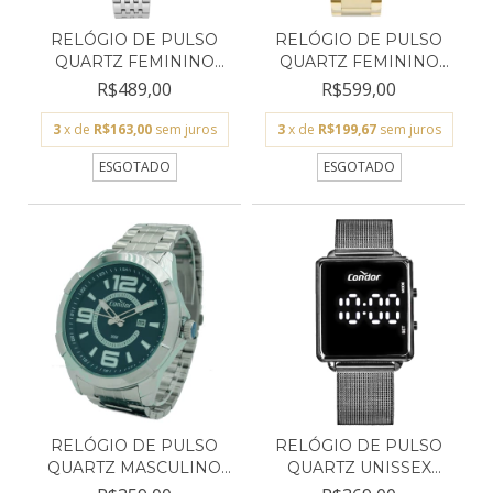
RELÓGIO DE PULSO
RELÓGIO DE PULSO
QUARTZ FEMININO
QUARTZ FEMININO
TECHNOS...
TECHNOS...
R$489,00
R$599,00
3
x de
R$163,00
sem juros
3
x de
R$199,67
sem juros
ESGOTADO
ESGOTADO
RELÓGIO DE PULSO
RELÓGIO DE PULSO
QUARTZ MASCULINO
QUARTZ UNISSEX
CONDOR...
CONDOR C...