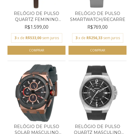
RELÓGIO DE PULSO
RELÓGIO DE PULSO
QUARTZ FEMININO
SMARTWATCH/RECARREGÁVE
TECHNOS...
R$1.599,00
R$769,00
3
x de
R$533,00
sem juros
3
x de
R$256,33
sem juros
RELÓGIO DE PULSO
RELÓGIO DE PULSO
SOLAR MASCULINO
QUARTZ MASCULINO