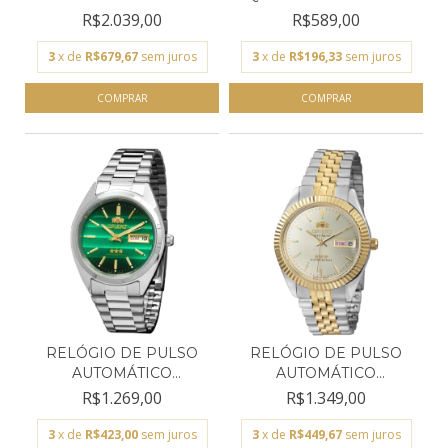
ORIENT...
ORIENT...
R$2.039,00
R$589,00
3
x de
R$679,67
sem juros
3
x de
R$196,33
sem juros
RELÓGIO DE PULSO
RELÓGIO DE PULSO
AUTOMÁTICO
AUTOMÁTICO
MASCULINO OR...
MASCULINO OR...
R$1.269,00
R$1.349,00
3
x de
R$423,00
sem juros
3
x de
R$449,67
sem juros