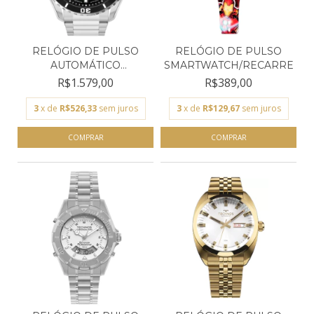
RELÓGIO DE PULSO
RELÓGIO DE PULSO
AUTOMÁTICO
SMARTWATCH/RECARREGÁVE
MASCULINO TE...
R$1.579,00
R$389,00
3
x de
R$526,33
sem juros
3
x de
R$129,67
sem juros