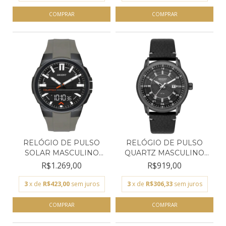
RELÓGIO DE PULSO
RELÓGIO DE PULSO
SOLAR MASCULINO
QUARTZ MASCULINO
ORIENT...
ORIENT...
R$1.269,00
R$919,00
3
x de
R$423,00
sem juros
3
x de
R$306,33
sem juros