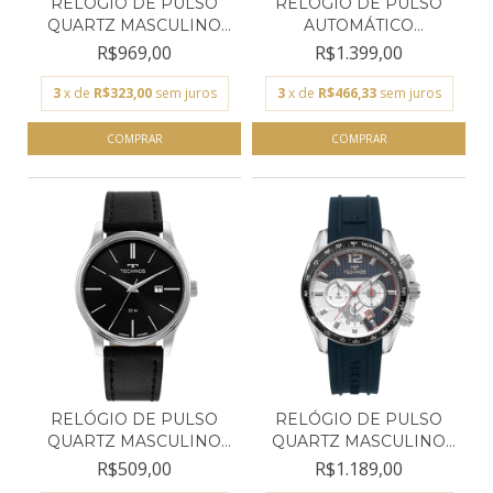
RELÓGIO DE PULSO
RELÓGIO DE PULSO
QUARTZ MASCULINO
AUTOMÁTICO
TECHNO...
MASCULINO TE...
R$969,00
R$1.399,00
3
x de
R$323,00
sem juros
3
x de
R$466,33
sem juros
RELÓGIO DE PULSO
RELÓGIO DE PULSO
QUARTZ MASCULINO
QUARTZ MASCULINO
TECHNO...
TECHNO...
R$509,00
R$1.189,00