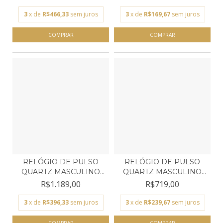
3
x de
R$466,33
sem juros
3
x de
R$169,67
sem juros
RELÓGIO DE PULSO
RELÓGIO DE PULSO
QUARTZ MASCULINO
QUARTZ MASCULINO
TECHNO...
TECHNO...
R$1.189,00
R$719,00
3
x de
R$396,33
sem juros
3
x de
R$239,67
sem juros