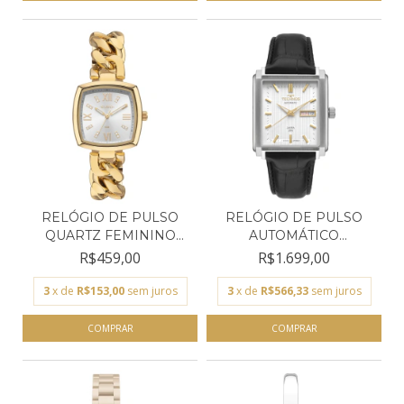
RELÓGIO DE PULSO
RELÓGIO DE PULSO
QUARTZ FEMININO
AUTOMÁTICO
EURO EU...
MASCULINO TE...
R$459,00
R$1.699,00
3
x de
R$153,00
sem juros
3
x de
R$566,33
sem juros