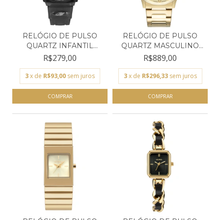
RELÓGIO DE PULSO
RELÓGIO DE PULSO
QUARTZ INFANTIL
QUARTZ MASCULINO
MORMAII...
TECHNO...
R$279,00
R$889,00
3
x de
R$93,00
sem juros
3
x de
R$296,33
sem juros