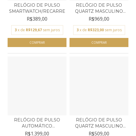
RELÓGIO DE PULSO
RELÓGIO DE PULSO
SMARTWATCH/RECARREGÁVEL...
QUARTZ MASCULINO
TECHNO...
R$389,00
R$969,00
3
x de
R$129,67
sem juros
3
x de
R$323,00
sem juros
RELÓGIO DE PULSO
RELÓGIO DE PULSO
AUTOMÁTICO
QUARTZ MASCULINO
MASCULINO TE...
TECHNO...
R$1.399,00
R$509,00