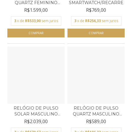
QUARTZ FEMININO
SMARTWATCH/RECARREGÁVE
TECHNOS...
R$1.599,00
R$769,00
3
x de
R$533,00
sem juros
3
x de
R$256,33
sem juros
RELÓGIO DE PULSO
RELÓGIO DE PULSO
SOLAR MASCULINO
QUARTZ MASCULINO
ORIENT...
ORIENT...
R$2.039,00
R$589,00