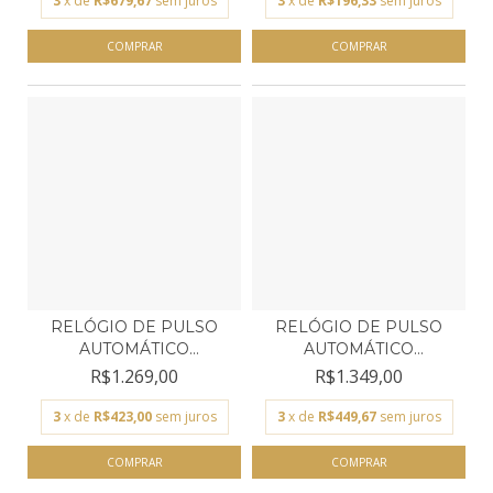
3
x de
R$679,67
sem juros
3
x de
R$196,33
sem juros
RELÓGIO DE PULSO
RELÓGIO DE PULSO
AUTOMÁTICO
AUTOMÁTICO
MASCULINO OR...
MASCULINO OR...
R$1.269,00
R$1.349,00
3
x de
R$423,00
sem juros
3
x de
R$449,67
sem juros