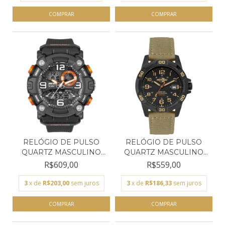
RELÓGIO DE PULSO
RELÓGIO DE PULSO
QUARTZ MASCULINO
QUARTZ MASCULINO
MORMAI...
MORMAI...
R$609,00
R$559,00
3
x de
R$203,00
sem juros
3
x de
R$186,33
sem juros