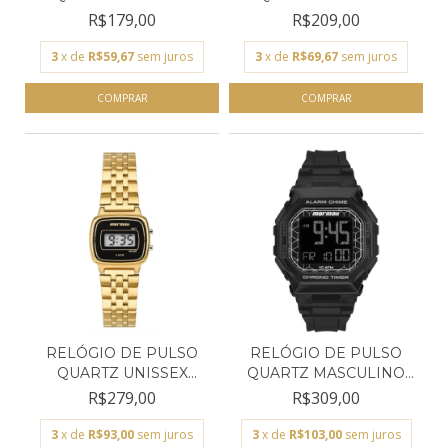
MORMAII...
MORMAII...
R$179,00
R$209,00
3
x de
R$59,67
sem juros
3
x de
R$69,67
sem juros
RELÓGIO DE PULSO
RELÓGIO DE PULSO
QUARTZ UNISSEX
QUARTZ MASCULINO
MORMAII...
MORMAI...
R$279,00
R$309,00
3
x de
R$93,00
sem juros
3
x de
R$103,00
sem juros