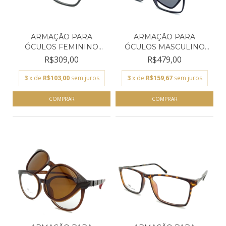
ARMAÇÃO PARA
ARMAÇÃO PARA
ÓCULOS FEMININO
ÓCULOS MASCULINO
EMPÓRIO GLA...
EMPÓRIO GL...
R$309,00
R$479,00
3
x de
R$103,00
sem juros
3
x de
R$159,67
sem juros