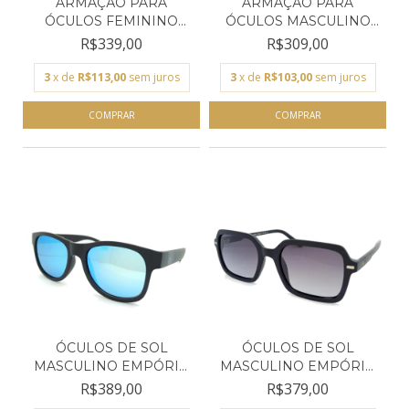
ARMAÇÃO PARA
ARMAÇÃO PARA
ÓCULOS FEMININO
ÓCULOS MASCULINO
EMPÓRIO GLA...
EMPÓRIO GL...
R$339,00
R$309,00
3
x de
R$113,00
sem juros
3
x de
R$103,00
sem juros
ÓCULOS DE SOL
ÓCULOS DE SOL
MASCULINO EMPÓRIO
MASCULINO EMPÓRIO
GLASSES...
GLASSES...
R$389,00
R$379,00