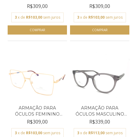
EMPÓRIO GL...
EMPÓRIO GLA...
R$309,00
R$309,00
3
x de
R$103,00
sem juros
3
x de
R$103,00
sem juros
ARMAÇÃO PARA
ARMAÇÃO PARA
ÓCULOS FEMININO
ÓCULOS MASCULINO
EMPÓRIO GLA...
EMPÓRIO GL...
R$309,00
R$339,00
3
x de
R$103,00
sem juros
3
x de
R$113,00
sem juros