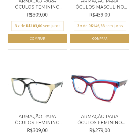
ARMAÇÃO PARA
ARMAÇÃO PARA
ÓCULOS FEMININO
ÓCULOS MASCULINO
EMPÓRIO GLA...
EMPÓRIO GL...
R$309,00
R$439,00
3
x de
R$103,00
sem juros
3
x de
R$146,33
sem juros
ARMAÇÃO PARA
ARMAÇÃO PARA
ÓCULOS FEMININO
ÓCULOS FEMININO
EMPÓRIO GLA...
EMPÓRIO GLA...
R$309,00
R$279,00