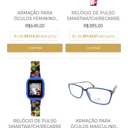
ARMAÇÃO PARA
RELÓGIO DE PULSO
ÓCULOS FEMININO
SMARTWATCH/RECARREGÁVE
CARMIM TART...
R$649,00
R$389,00
3
x de
R$216,33
sem juros
3
x de
R$129,67
sem juros
RELÓGIO DE PULSO
ARMAÇÃO PARA
SMARTWATCH/RECARREGÁVEL...
ÓCULOS MASCULINO