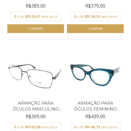
EMPÓRIO GL...
R$389,00
R$379,00
3
x de
R$129,67
sem juros
3
x de
R$126,33
sem juros
ARMAÇÃO PARA
ARMAÇÃO PARA
ÓCULOS MASCULINO
ÓCULOS FEMININO
EMPÓRIO GL...
EMPÓRIO GLA...
R$309,00
R$439,00
3
x de
R$103,00
sem juros
3
x de
R$146,33
sem juros