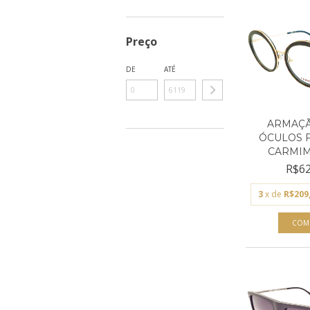
Preço
DE
ATÉ
ARMAÇÃ
ÓCULOS 
CARMIM 
R$62
3
x de
R$209