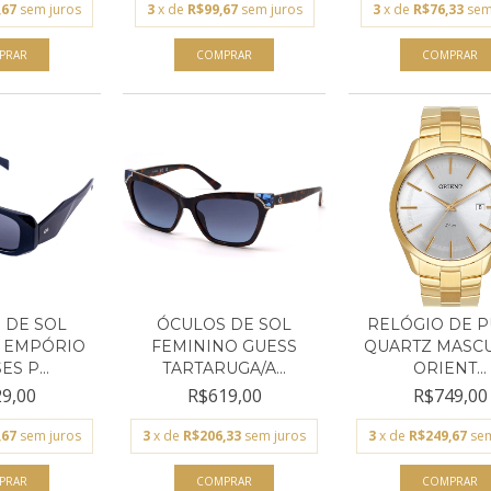
,67
sem juros
3
x de
R$99,67
sem juros
3
x de
R$76,33
sem
 DE SOL
ÓCULOS DE SOL
RELÓGIO DE 
 EMPÓRIO
FEMININO GUESS
QUARTZ MASC
S P...
TARTARUGA/A...
ORIENT...
9,00
R$619,00
R$749,00
,67
sem juros
3
x de
R$206,33
sem juros
3
x de
R$249,67
sem