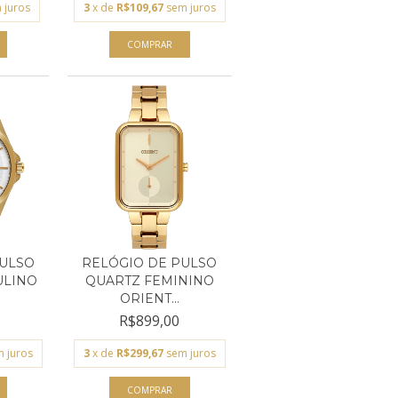
 juros
3
x de
R$109,67
sem juros
PULSO
RELÓGIO DE PULSO
ULINO
QUARTZ FEMININO
ORIENT...
R$899,00
 juros
3
x de
R$299,67
sem juros