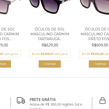
 DE SOL
ÓCULOS DE SOL
ÓCULOS DE 
O CARMIM
MASCULINO CARMIM
MASCULINO C
FOS...
TARTARUGA...
PRETO FOS.
9,00
R$629,00
R$609,00
,67
sem juros
3
x de
R$209,67
sem juros
3
x de
R$203,00
sem
FRETE GRÁTIS
Acima de R$ 300,00 regiões Sul e