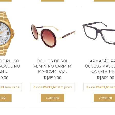
DE PULSO
ÓCULOS DE SOL
ARMAÇÃO P
ASCULINO
FEMININO CARMIM
ÓCULOS MASC
NT...
MARROM RAJ...
CARMIM PRE
9,00
R$659,00
R$609,00
,33
sem juros
3
x de
R$219,67
sem juros
3
x de
R$203,00
sem