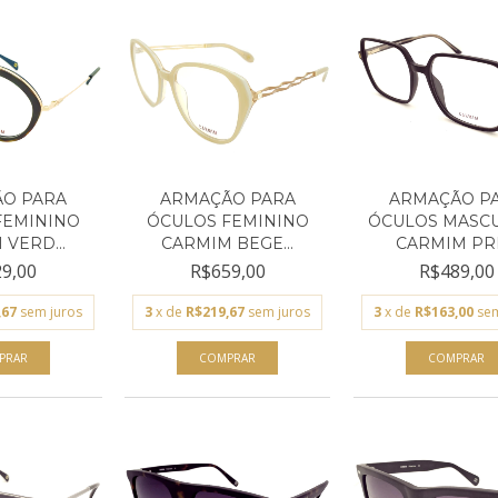
O PARA
ARMAÇÃO PARA
ARMAÇÃO P
FEMININO
ÓCULOS FEMININO
ÓCULOS MASC
VERD...
CARMIM BEGE...
CARMIM PRE
9,00
R$659,00
R$489,00
,67
sem juros
3
x de
R$219,67
sem juros
3
x de
R$163,00
sem