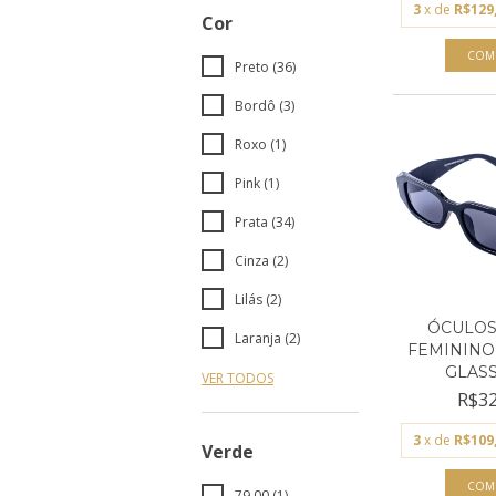
3
x de
R$129
Cor
Preto (36)
Bordô (3)
Roxo (1)
Pink (1)
Prata (34)
Cinza (2)
Lilás (2)
ÓCULOS
Laranja (2)
FEMININO
GLASSE
VER TODOS
R$32
3
x de
R$109
Verde
79,00 (1)