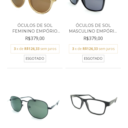
ÓCULOS DE SOL
ÓCULOS DE SOL
FEMININO EMPÓRIO
MASCULINO EMPÓRIO
GLASSES M...
GLASSES...
R$379,00
R$379,00
3
x de
R$126,33
sem juros
3
x de
R$126,33
sem juros
ESGOTADO
ESGOTADO