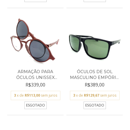
ARMAÇÃO PARA
ÓCULOS DE SOL
ÓCULOS UNISSEX
MASCULINO EMPÓRIO
EMPÓRIO GLAS...
GLASSES...
R$339,00
R$389,00
3
x de
R$113,00
sem juros
3
x de
R$129,67
sem juros
ESGOTADO
ESGOTADO