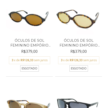
ÓCULOS DE SOL
ÓCULOS DE SOL
FEMININO EMPÓRIO
FEMININO EMPÓRIO
GLASSES T...
GLASSES T...
R$379,00
R$379,00
3
x de
R$126,33
sem juros
3
x de
R$126,33
sem juros
ESGOTADO
ESGOTADO