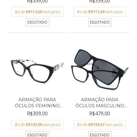
R$339,00
R$339,00
3
x de
R$113,00
sem juros
3
x de
R$113,00
sem juros
ESGOTADO
ESGOTADO
ARMAÇÃO PARA
ARMAÇÃO PARA
ÓCULOS FEMININO
ÓCULOS MASCULINO
EMPÓRIO GLA...
EMPÓRIO GL...
R$309,00
R$479,00
3
x de
R$103,00
sem juros
3
x de
R$159,67
sem juros
ESGOTADO
ESGOTADO